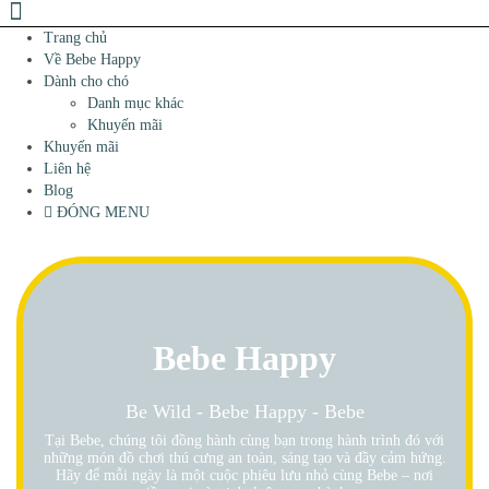
Trang chủ
Về Bebe Happy
Dành cho chó
Danh mục khác
Khuyến mãi
Khuyến mãi
Liên hệ
Blog
ĐÓNG MENU
Bebe Happy
Be Wild - Bebe Happy - Bebe
Tại Bebe, chúng tôi đồng hành cùng bạn trong hành trình đó với
những món đồ chơi thú cưng an toàn, sáng tạo và đầy cảm hứng.
Hãy để mỗi ngày là một cuộc phiêu lưu nhỏ cùng Bebe – nơi