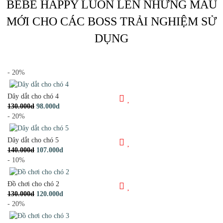
BEBE HAPPY LUÔN LÊN NHỮNG MẪU
MỚI CHO CÁC BOSS TRẢI NGHIỆM SỬ
DỤNG
- 20%
Dây dắt cho chó 4
130.000d
98.000d
- 20%
Dây dắt cho chó 5
140.000d
107.000d
- 10%
Đồ chơi cho chó 2
130.000d
120.000d
- 20%